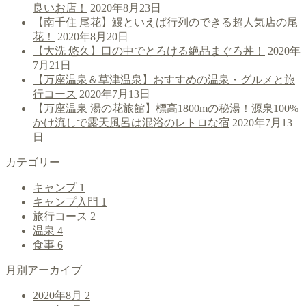
良いお店！
2020年8月23日
【南千住 尾花】鰻といえば行列のできる超人気店の尾
花！
2020年8月20日
【大洗 悠久】口の中でとろける絶品まぐろ丼！
2020年
7月21日
【万座温泉＆草津温泉】おすすめの温泉・グルメと旅
行コース
2020年7月13日
【万座温泉 湯の花旅館】標高1800mの秘湯！源泉100%
かけ流しで露天風呂は混浴のレトロな宿
2020年7月13
日
カテゴリー
キャンプ
1
キャンプ入門
1
旅行コース
2
温泉
4
食事
6
月別アーカイブ
2020年8月
2