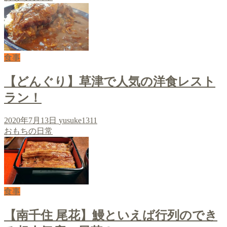
食事
【どんぐり】草津で人気の洋食レスト
ラン！
2020年7月13日
yusuke1311
おもちの日常
食事
【南千住 尾花】鰻といえば行列のでき