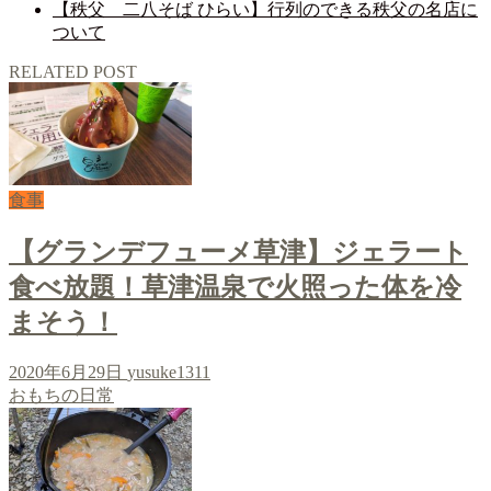
【秩父 二八そば ひらい】行列のできる秩父の名店に
ついて
RELATED POST
食事
【グランデフューメ草津】ジェラート
食べ放題！草津温泉で火照った体を冷
まそう！
2020年6月29日
yusuke1311
おもちの日常