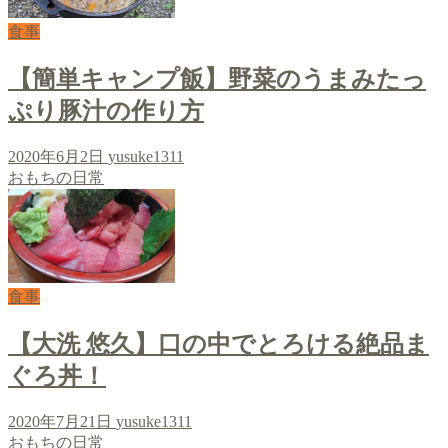
食事
【簡単キャンプ飯】野菜のうまみたっ
ぷり豚汁の作り方
2020年6月2日
yusuke1311
おもちの日常
食事
【大洗 悠久】口の中でとろける絶品ま
ぐろ丼！
2020年7月21日
yusuke1311
おもちの日常