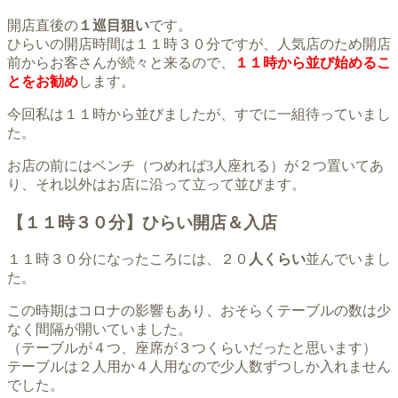
開店直後の
１巡目狙い
です。
ひらいの開店時間は１１時３０分ですが、人気店のため開店
前からお客さんが続々と来るので、
１１時から並び始めるこ
とをお勧め
します。
今回私は１１時から並びましたが、すでに一組待っていまし
た。
お店の前にはベンチ（つめれば3人座れる）が２つ置いてあ
り、それ以外はお店に沿って立って並びます。
【１１時３０分】ひらい開店＆入店
１１時３０分になったころには、２０
人くらい
並んでいまし
た。
この時期はコロナの影響もあり、おそらくテーブルの数は少
なく間隔が開いていました。
（テーブルが４つ、座席が３つくらいだったと思います）
テーブルは２人用か４人用なので少人数ずつしか入れません
でした。