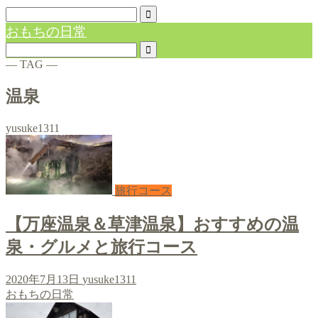
おもちの日常
― TAG ―
温泉
yusuke1311
旅行コース
【万座温泉＆草津温泉】おすすめの温
泉・グルメと旅行コース
2020年7月13日
yusuke1311
おもちの日常