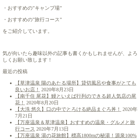
・おすすめの”キャンプ場”
・おすすめの”旅行コース”
をご紹介しています。
気が向いたら趣味以外の記事も書くかもしれませんが、よろ
しくお願い致します！
最近の投稿
【草津温泉 陽のあたる場所】貸切風呂や食事がとても
良いお店！
2020年8月23日
【南千住 尾花】鰻といえば行列のできる超人気店の尾
花！
2020年8月20日
【大洗 悠久】口の中でとろける絶品まぐろ丼！
2020年
7月21日
【万座温泉＆草津温泉】おすすめの温泉・グルメと旅
行コース
2020年7月13日
【万座温泉 湯の花旅館】標高1800mの秘湯！源泉100%