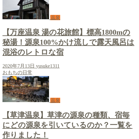
温泉
【万座温泉 湯の花旅館】標高1800mの
秘湯！源泉100%かけ流しで露天風呂は
混浴のレトロな宿
2020年7月13日
yusuke1311
おもちの日常
温泉
【草津温泉】草津の源泉の種類、宿毎
にどの源泉を引いているのか？一覧を
作りました！